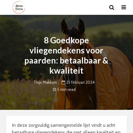
8 Goedkope
vliegendekens voor
paarden: betaalbaar &
kwaliteit
25 februari 2024
Thijs Makkum
5 min read
In deze zorgvuldig samengestelde lijst vindt u acht
betaalbare vliegendekens die niet alleen kwaliteit en