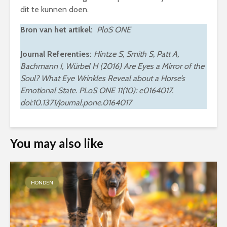
dit te kunnen doen.
Bron van het artikel:
PloS ONE
Journal Referenties:
Hintze S, Smith S, Patt A,
Bachmann I, Würbel H (2016) Are Eyes a Mirror of the
Soul? What Eye Wrinkles Reveal about a Horse’s
Emotional State. PLoS ONE 11(10): e0164017.
doi:10.1371/journal.pone.0164017
You may also like
HONDEN