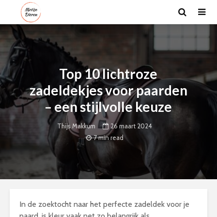
Top 10 lichtroze
zadeldekjes voor paarden
– een stijlvolle keuze
26 maart 2024
Thijs Makkum
7 min read
In de zoektocht naar het perfecte zadeldek voor je
paard, is kleur vaak net zo belangrijk als