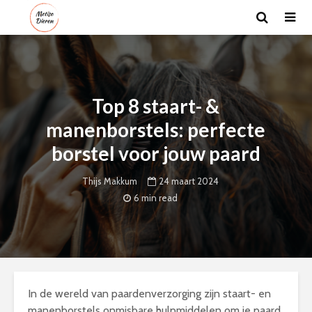
Top 8 staart- &
manenborstels: perfecte
borstel voor jouw paard
24 maart 2024
Thijs Makkum
6 min read
In de wereld van paardenverzorging zijn staart- en
manenborstels onmisbare hulpmiddelen om je paard