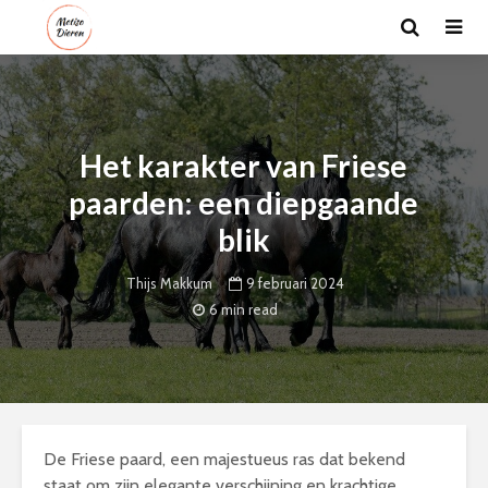
Het karakter van Friese
paarden: een diepgaande
blik
9 februari 2024
Thijs Makkum
6 min read
De Friese paard, een majestueus ras dat bekend
staat om zijn elegante verschijning en krachtige