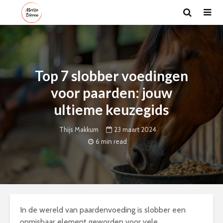
Top 7 slobber voedingen
voor paarden: jouw
ultieme keuzegids
23 maart 2024
Thijs Makkum
6 min read
In de wereld van paardenvoeding is slobber een
onmisbaar element geworden voor vele