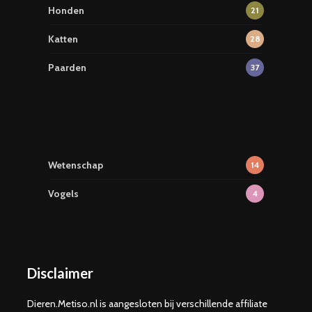
Honden
21
Katten
28
Paarden
37
Wetenschap
14
Vogels
4
Disclaimer
Dieren.Metiso.nl is aangesloten bij verschillende affiliate