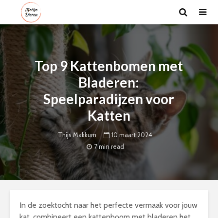
Top 9 Kattenbomen met
Bladeren:
Speelparadijzen voor
Katten
10 maart 2024
Thijs Makkum
7 min read
In de zoektocht naar het perfecte vermaak voor jouw
kat, combineert een kattenboom met bladeren het