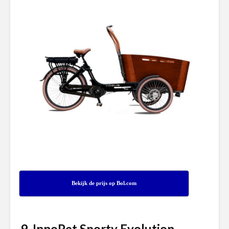
Bekijk de prijs op Bol.com
9. InnoPet Sporty Evolution –