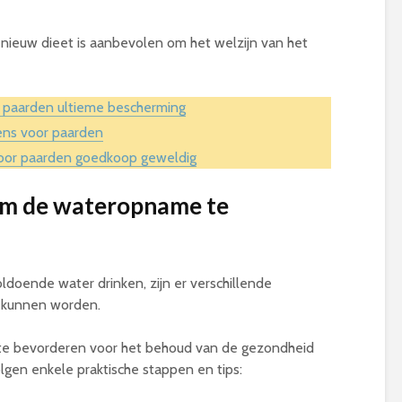
 nieuw dieet is aanbevolen om het welzijn van het
r paarden ultieme bescherming
ens voor paarden
voor paarden goedkoop geweldig
om de wateropname te
doende water drinken, zijn er verschillende
 kunnen worden.
 te bevorderen voor het behoud van de gezondheid
olgen enkele praktische stappen en tips: