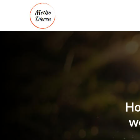
Ho
we