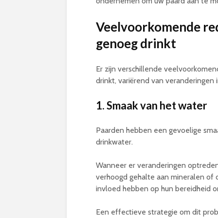
ondernemen om uw paard aan te mo
Veelvoorkomende red
genoeg drinkt
Er zijn verschillende veelvoorkome
drinkt, variërend van veranderinge
1. Smaak van het water
Paarden hebben een gevoelige smaak
drinkwater.
Wanneer er veranderingen optreden 
verhoogd gehalte aan mineralen of 
invloed hebben op hun bereidheid o
Een effectieve strategie om dit prob