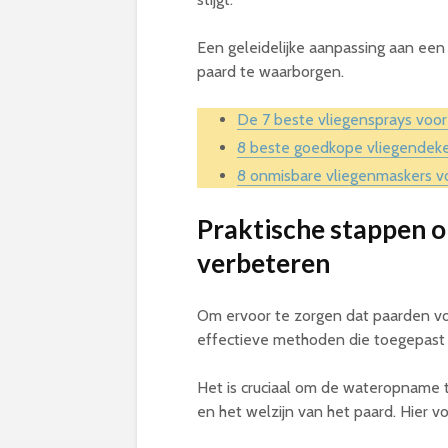
Een geleidelijke aanpassing aan een
paard te waarborgen.
De 7 beste vliegensprays voo
8 beste goedkope vliegendek
8 onmisbare vliegenmaskers 
Praktische stappen 
verbeteren
Om ervoor te zorgen dat paarden vol
effectieve methoden die toegepast
Het is cruciaal om de wateropname
en het welzijn van het paard. Hier v