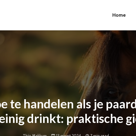
Home
e te handelen als je paard
inig drinkt: praktische g
13 maart 2024
7 min read
Thijs Makkum