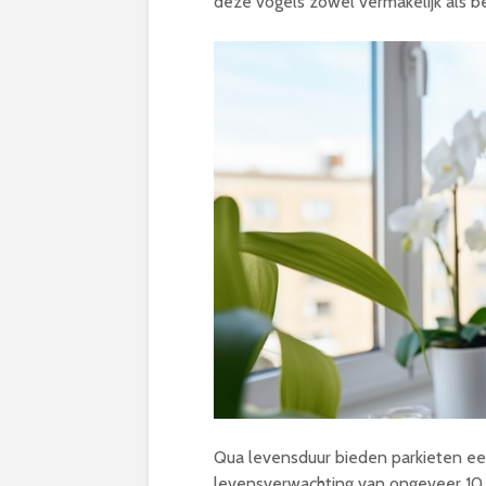
deze vogels zowel vermakelijk als 
Qua levensduur bieden parkieten ee
levensverwachting van ongeveer 10 to