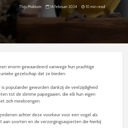
14 februari 2024
10 min read
Thijs Makkum
jd heen enorm gewaardeerd vanwege hun prachtige
 unieke gezelschap dat ze bieden.
 is populairder geworden dankzij de veelzijdigheid
eten tot de slimme papegaaien, die elk hun eigen
met zich meebrengen.
egredenen achter deze voorkeur voor een vogel als
t aan soorten en de verzorgingsaspecten die hierbij